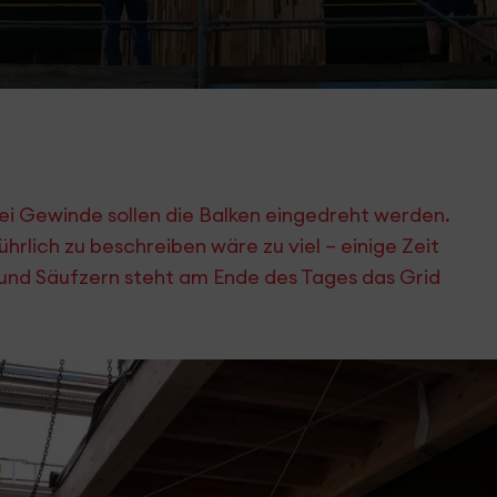
wei Gewinde sollen die Balken eingedreht werden.
ührlich zu beschreiben wäre zu viel – einige Zeit
und Säufzern steht am Ende des Tages das Grid