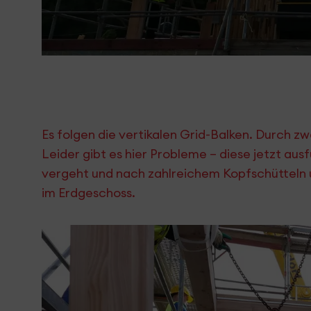
Es folgen die vertikalen Grid-Balken. Durch z
Leider gibt es hier Probleme – diese jetzt ausf
vergeht und nach zahlreichem Kopfschütteln 
im Erdgeschoss.