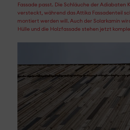
Fassade passt. Die Schläuche der Adiabaten K
versteckt, während das Attika Fassadenteil 
montiert werden will. Auch der Solarkamin wir
Hülle und die Holzfassade stehen jetzt komple