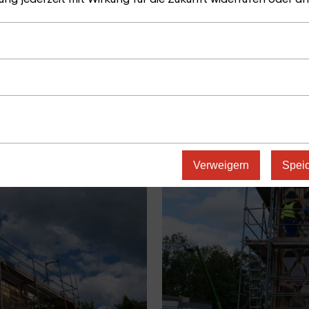
Verweigern
Spei