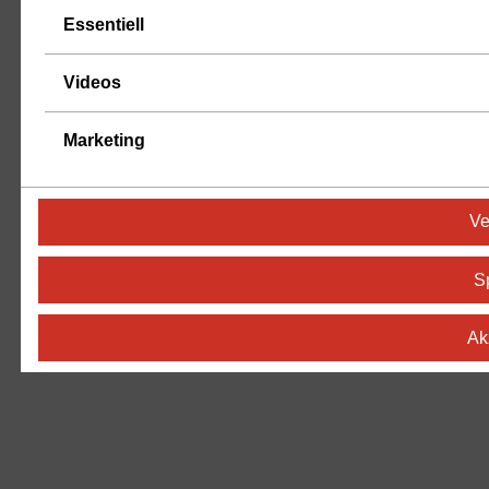
Essentiell
Videos
Marketing
Ve
S
Ak