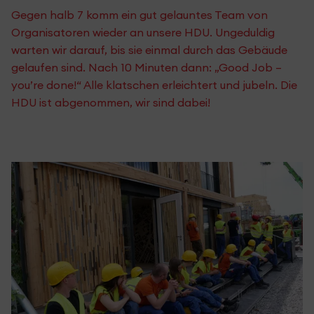
Gegen halb 7 komm ein gut gelauntes Team von
Organisatoren wieder an unsere HDU. Ungeduldig
warten wir darauf, bis sie einmal durch das Gebäude
gelaufen sind. Nach 10 Minuten dann: „Good Job –
you’re done!“ Alle klatschen erleichtert und jubeln. Die
HDU ist abgenommen, wir sind dabei!